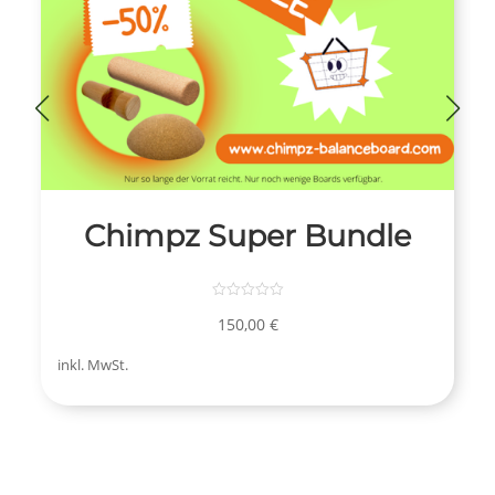
Chimpz Super Bundle
150,00
€
v
inkl. MwSt.
o
n
5