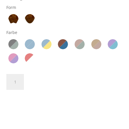
Form
Farbe
Balance
In den Warenkorb
Board
Zweifarbig
Menge