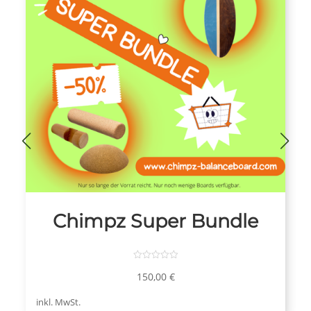
Chimpz Super Bundle
150,00
€
v
inkl. MwSt.
o